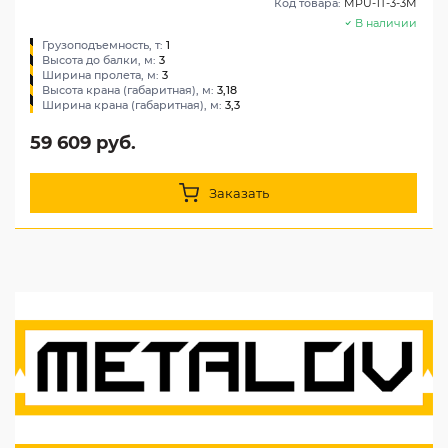
Код товара:
MPU-1T-3-3M
В наличии
Грузоподъемность, т:
1
Высота до балки, м:
3
Ширина пролета, м:
3
Высота крана (габаритная), м:
3,18
Ширина крана (габаритная), м:
3,3
59 609 руб.
Заказать