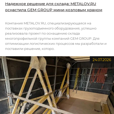
Надежное решение для склада: METALOV.RU
оснастила GEM GROUP мини-козловым краном
Компания METALOV.RU, специализирующаяся на
поставках грузоподъемного оборудования, успешно
реализовала проект по оснащению склада
многопрофильной группы компаний GEM GROUP. Для
оптимизации логистических процессов мы разработали и
поставили решение, которо..
24.07.2026