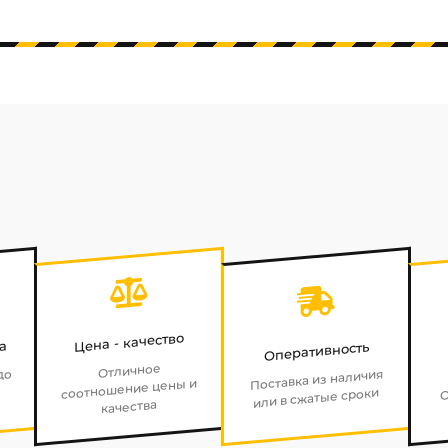
Цена - качество
а
Оперативность
Отличное
до
Поставка из наличия
соотношение цены и
О
или в сжатые сроки
качества