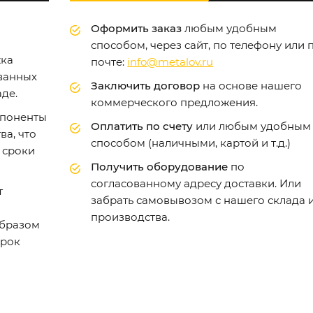
Оформить заказ
любым удобным
способом, через сайт, по телефону или 
жка
почте:
info@metalov.ru
ванных
Заключить договор
на основе нашего
де.
коммерческого предложения.
поненты
Оплатить по счету
или любым удобным
а, что
способом (наличными, картой и т.д.)
 сроки
Получить оборудование
по
согласованному адресу доставки. Или
т
забрать самовывозом с нашего склада 
производства.
образом
срок