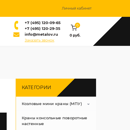
Личный кабинет
+7 (495) 120-09-65
0
+7 (495) 120-29-35
info@metalov.ru
0 руб.
Заказать звонок
КАТЕГОРИИ
Козловые мини краны (МПУ)
Краны консольные поворотные
Мини-козловые краны
настенные
ручные с фиксированной
высотой Т-типа