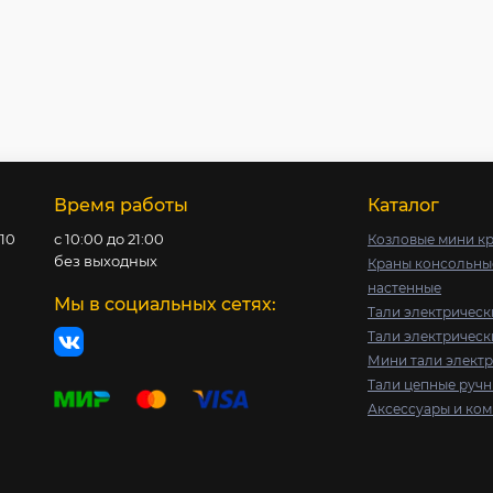
Время работы
Каталог
с10
с 10:00 до 21:00
Козловые мини к
без выходных
Краны консольны
настенные
Мы в социальных сетях:
Тали электрическ
Тали электрическ
Мини тали элект
Тали цепные руч
Аксессуары и ко